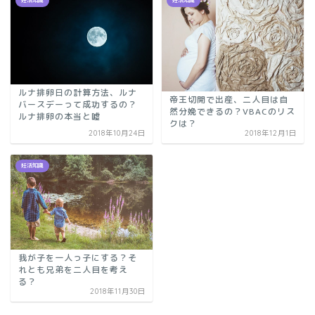
妊活知識
妊活知識
ルナ排卵日の計算方法、ルナ
帝王切開で出産、二人目は自
バースデーって成功するの？
然分娩できるの？VBACのリス
ルナ排卵の本当と嘘
クは？
2018年10月24日
2018年12月1日
妊活知識
我が子を一人っ子にする？そ
れとも兄弟を二人目を考え
る？
2018年11月30日