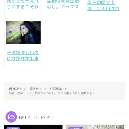
我が子を一人っ
産後は夫婦生活
帝王切開で出
子にする？それ
なし。セックス
産、二人目は自
とも兄弟を二人
レスでも２人目
然分娩できる
目を考える？
が欲しい時はど
の？VBACのリ
うする？
スクは？
子供が欲しいの
になかなか出来
ない。そんな状
況や体質を改善
しよう。
HOME
産み分け
妊活知識
高齢出産のリスク、障害があったら、ダウン症だったら後悔する？
RELATED POST