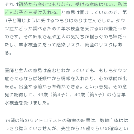
それは
初めから産むつもりなら、受ける意味はない。私は
どんな子でも受け入れる。
と意思は固まっていたので、第
3子と同じように受けるつもりはありませんでした。ダウ
ン症かどうか調べるために羊水検査を受けるのが嫌だった
のです。
その結果で私や主人の気持ちが揺らぐのも嫌だっ
たし、羊水検査にだって感染リスク、流産のリスクはあ
る。
医師と主人の意見は産むとわかっていても、もしもダウン
症であるならば妊娠中から情報を入れたり、心の準備が出
来る。出産する前から準備ができる。という意見。その意
見に納得して、39歳（第4子）、40歳（第5子）の時は羊
水検査を受けました。
39歳の時のクアトロテストの確率の結果は、数値自体はは
っきり覚えていませんが、先生から35歳ぐらいの確率とい