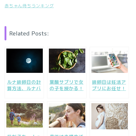
赤ちゃん待ちランキング
Related Posts:
ルナ排卵日の計
葉酸サプリで女
排卵日は妊活ア
算方法、ルナバ
の子を授かる！
プリにお任せ！
ースデーって成
妊婦さんお勧め
産み分けも、基
功するの？ルナ
の葉酸サプリは
礎体温も管理し
排卵の本当と嘘
どれ？
てもらおう！