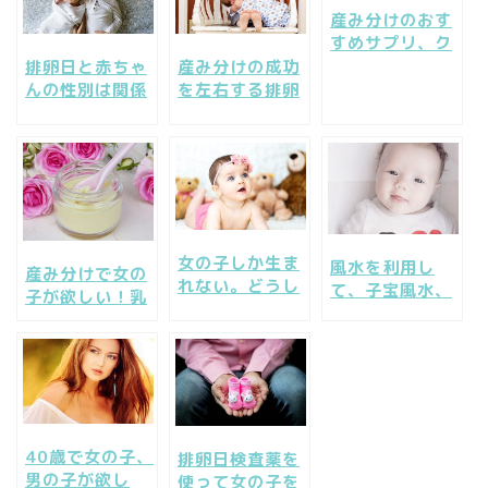
産み分けのおす
すめサプリ、ク
ランベリーサプ
排卵日と赤ちゃ
産み分けの成功
リを試してみよ
んの性別は関係
を左右する排卵
う
ない？産み分け
日予測と産み分
での確率は？
けゼリーの活用
法
女の子しか生ま
風水を利用し
産み分けで女の
れない。どうし
て、子宝風水、
子が欲しい！乳
て？その原因の
産み分け風水運
酸菌、アシドフ
一つを探ってみ
を上げて男の子
ィルス菌で産み
よう！
を授かる！
分け出来る！
40歳で女の子、
排卵日検査薬を
男の子が欲し
使って女の子を