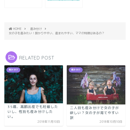
い。40代の出産
授かる！排卵日
の現実は厳し
2日前をより確
い？
実に予測。
HOME
産み分け
女の子を産みたい！授かりやすい、産まれやすい、ママの特徴はあるの？
RELATED POST
産み分け
産み分け
35歳、高齢出産でも妊娠した
二人目も産み分けで女の子が
いし、性別も産み分けした
欲しい？女の子が育てやすい
い。
訳
2018年11月10日
2018年10月10日