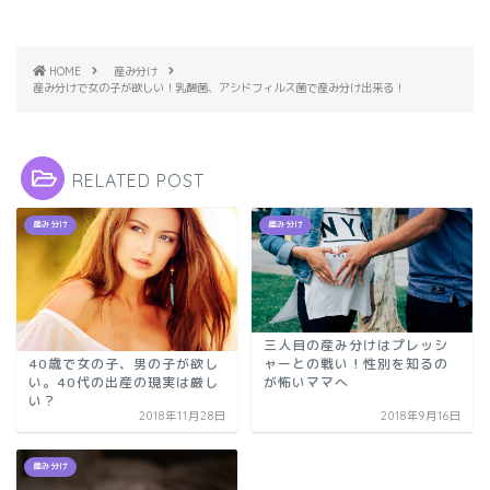
予測の方法と正
ンク
確性
HOME
産み分け
産み分けで女の子が欲しい！乳酸菌、アシドフィルス菌で産み分け出来る！
RELATED POST
産み分け
産み分け
三人目の産み分けはプレッシ
40歳で女の子、男の子が欲し
ャーとの戦い！性別を知るの
い。40代の出産の現実は厳し
が怖いママへ
い？
2018年11月28日
2018年9月16日
産み分け