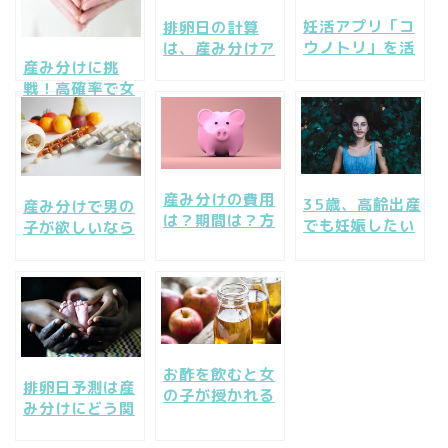
妊活アプリ「コ
排卵日の計算
ウノトリ」を活
は、産み分けア
産み分けに挑
用して産み分け
プリも駆使して
戦！高確率で女
をしてみよう！
正確に予測しよ
の子！男の子！
う！
産み分けの費用
35歳、高齢出産
産み分けで男の
は？期間は？方
でも妊娠したい
子が欲しいなら
法は？病院は？
し、性別も産み
リンカルを！効
知りたいことを
分けしたい。
果はある？成分
一挙検証
は安心？
お酢を飲むと女
排卵日予測は産
の子が授かれる
み分けにどう関
って本当なの？
係する？排卵日
流行りの酢ドリ