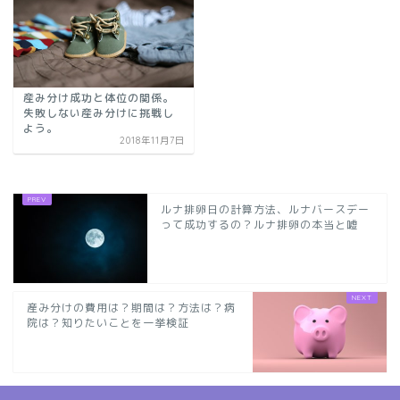
産み分け成功と体位の関係。
失敗しない産み分けに挑戦し
よう。
2018年11月7日
ルナ排卵日の計算方法、ルナバースデー
って成功するの？ルナ排卵の本当と嘘
産み分けの費用は？期間は？方法は？病
院は？知りたいことを一挙検証