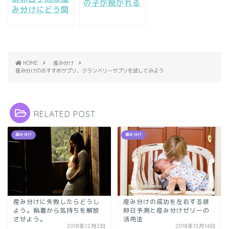
の子が授かれる
み分けにどう関
って本当なの？
係する？排卵日
流行りの酢ドリ
予測の方法と正
ンク
確性
HOME
産み分け
産み分けのおすすめサプリ、クランベリーサプリを試してみよう
RELATED POST
産み分け
産み分け
産み分けの成功を左右する排
産み分けに失敗したらどうし
卵日予測と産み分けゼリーの
よう。執着から気持ちを解放
活用法
させよう。
2018年12月2日
2018年10月14日