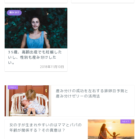
産み分け
35歳、高齢出産でも妊娠した
いし、性別も産み分けした
い。
2018年11月10日
産み分けの成功を左右する排卵日予測と
産み分けゼリーの活用法
女の子が生まれやすいのはママとパパの
年齢が関係する？その真意は？