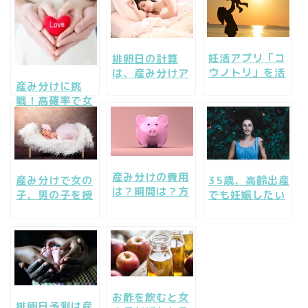
妊活アプリ「コ
排卵日の計算
ウノトリ」を活
は、産み分けア
産み分けに挑
用して産み分け
プリも駆使して
戦！高確率で女
をしてみよう！
正確に予測しよ
の子！男の子！
う！
産み分けの費用
産み分けで女の
35歳、高齢出産
は？期間は？方
子、男の子を授
でも妊娠したい
法は？病院は？
かる成功方法。
し、性別も産み
知りたいことを
コツとその流れ
分けしたい。
一挙検証
【女の子編①】
お酢を飲むと女
排卵日予測は産