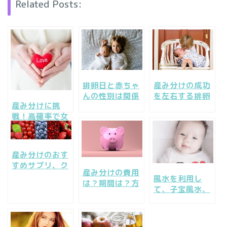
Related Posts:
排卵日と赤ちゃ
産み分けの成功
んの性別は関係
を左右する排卵
産み分けに挑
ない？産み分け
日予測と産み分
戦！高確率で女
での確率は？
けゼリーの活用
の子！男の子！
法
産み分けのおす
すめサプリ、ク
産み分けの費用
ランベリーサプ
風水を利用し
は？期間は？方
リを試してみよ
て、子宝風水、
法は？病院は？
う
産み分け風水運
知りたいことを
を上げて男の子
一挙検証
を授かる！