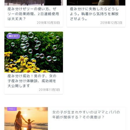
産み分けゼリーの使い方、ゼ
産み分けに失敗したらどうし
リーの効果時間、2日連続使用
よう。執着から気持ちを解放
は大丈夫？
させよう。
2018年10月30日
2018年12月2日
産み分け
産み分け成功！男の子、女の
子産み分け体験談、成功術を
大公開します
2018年11月3日
女の子が生まれやすいのはママとパパの
年齢が関係する？その真意は？