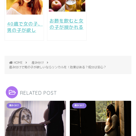
お酢を飲むと女
40歳で女の子、
の子が授かれる
男の子が欲し
って本当なの？
い。40代の出産
流行りの酢ドリ
の現実は厳し
ンク
い？
HOME
産み分け
産み分けで男の子が欲しいならリンカルを！効果はある？成分は安心？
RELATED POST
産み分け
産み分け