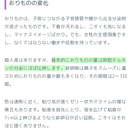
おりものの変化
おりものは、子宮につながる子宮頸管や膣から出る分泌物
が混ざったものです。下着が汚れるし、ニオイも気になる
し、マイナスイメージばかり。でも、女性の
生理現象です
し、
なくてはならない働きや役割を持っています。
個人差はありますが、
基本的におりものの量は卵胞ホルモ
ンの分泌にほぼ比例します。
排卵期は精子をスムーズに運
ぶためにおりものの量が最も多くなり、その期間は2～3日
間。
色は透明に近く、粘り気が強くゼリー状やスライムの様な
場合もあります。粘液を指先にとり、指を広げて粘液が
7cm以上伸びるようなら排卵日が近い証拠。ニオイはそれ
ほど強くありません。