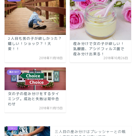
2人目も男の子が欲しかった？
産み分けで女の子が欲しい！
嬉しい！ショック？！大
乳酸菌、アシドフィルス菌で
変！！
産み分け出来る！
2018年11月18日
2018年10月26日
産み分け
女の子の産み分けをするタイ
ミング。成功と失敗は背中合
わせ
2018年11月15日
三人目の産み分けはプレッシャーとの戦