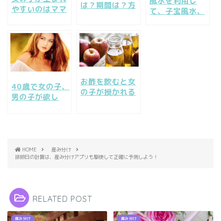
風水を利用し
は？期間は？方
やすいのはママ
て、子宝風水、
法は？病院は？
とパパの年齢が
産み分け風水運
知りたいことを
関係する？その
を上げて男の子
一挙検証
真意は？
を授かる！
お酢を飲むと女
40歳で女の子、
の子が授かれる
男の子が欲し
って本当なの？
い。40代の出産
流行りの酢ドリ
の現実は厳し
ンク
い？
HOME
産み分け
排卵日の計算は、産み分けアプリも駆使して正確に予測しよう！
RELATED POST
産み分け
産み分け