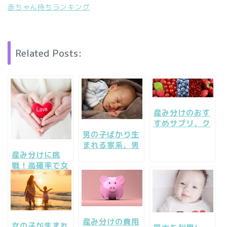
赤ちゃん待ちランキング
Related Posts:
産み分けのおす
すめサプリ、ク
ランベリーサプ
男の子ばかり生
リを試してみよ
まれる家系、男
産み分けに挑
う
の子しか生まれ
戦！高確率で女
ない原因とは？
の子！男の子！
産み分けの費用
女の子が生まれ