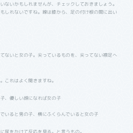
はいないかもしれませんが、チェックしておきましょう。
かもしれないですね。線は膝から、足の付け根の間に出い
ってないと女の子。
尖っているものを、尖ってない襟足へ
。
す。これはよく聞きますね。
の子、優しい顔になれば女の子
んでいると男の子、横にふくらんでいると女の子
こに尿をかけて反応を見る。と言うもの。