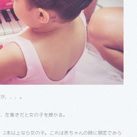
すが、、、。
子、左巻きだと女の子を授かる。
、2本以上なら女の子。これは赤ちゃんの時に限定でみら