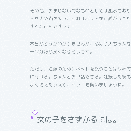
その他、おまじない的なものとしては
風水
もあ
トを犬や猫を飼う。これはペットを可愛がった
すくなるんですって。
本当かどうかわかりませんが、私は子犬ちゃん
モン分泌が良くなるそうです。
ただし、妊娠のためにペットを飼うことはやめ
に行ける。ちゃんとお世話できる。妊娠した後
よく考えたうえで、ペットを飼いましょうね。
女の子をさずかるには。