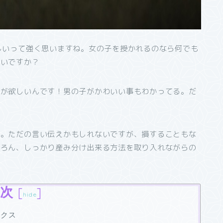
しいって強く思いますね。女の子を授かれるのなら何でも
ないですか？
子が欲しいんです！男の子がかわいい事もわかってる。だ
い。ただの言い伝えかもしれないですが、損することもな
ちろん、しっかり産み分け出来る方法を取り入れながらの
次
[
]
hide
ンクス