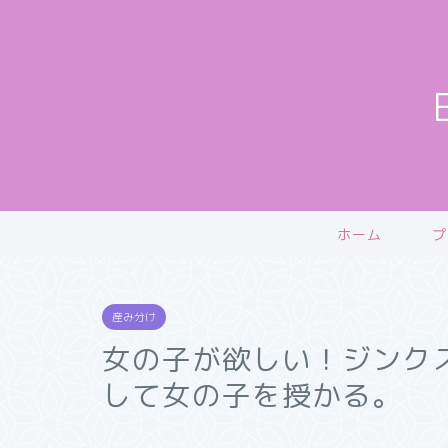
ホーム
プ
産み分け
女の子が欲しい！ジンク
して女の子を授かる。