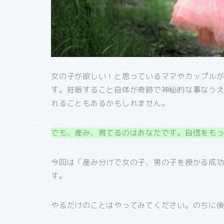
女の子が欲しい！と思っているママやカップル
す。妊娠すること自体が奇跡で神秘的な事なう
れることもあるかもしれません。
でも、産み、育てるのはあなたです。自信をも
今回は「産み分けで女の子、男の子を授かる成
す。
やるだけのことはやってみてください。のちに