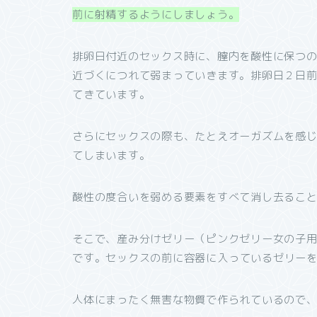
前に射精するようにしましょう。
排卵日付近のセックス時に、膣内を酸性に保つ
近づくにつれて弱まっていきます。排卵日２日
てきています。
さらにセックスの際も、たとえオーガズムを感
てしまいます。
酸性の度合いを弱める要素をすべて消し去るこ
そこで、産み分けゼリー（ピンクゼリー女の子
です。
セックスの前に容器に入っているゼリー
人体にまったく無害な物質で作られているので