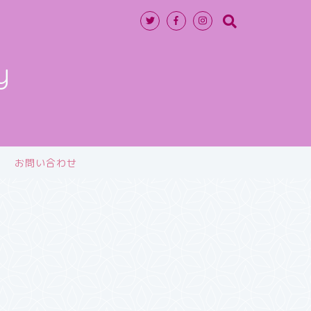
y
お問い合わせ