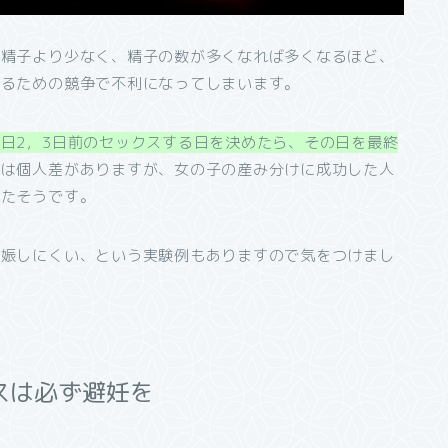
Ｙ精子より少なく、精子の数が多くなれば多くなるほど、
するための競争で不利になってしまいます。
日2，3日前のセックスする日を決めたら、その日を最終
には個人差がありますが、女の子の産み分けに成功した人
いたそうです。
妊娠しにくい、という実験例もありますので気をつけまし
スは必ず避妊を