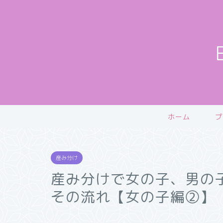
ホーム
プ
産み分け
産み分けで女の子、男の
その流れ【女の子編②】