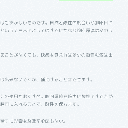
のはむずかしいものです。自然と酸性の度合いが排卵日に
前といっても人によってはすでにかなり膣内環境は変わっ
じることがなくても、快感を覚えれば多少の頚管粘液は出
とは出来ないですが、補助することはできます。
用）の使用がおすすめ。
膣内環境を確実に酸性にするため
を膣内に入れることで、酸性を保ちます。
、精子に影響を及ぼす心配もない。